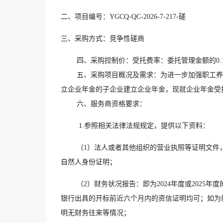
二、
项
目编号：YGCQ-QC-2026-7-217-磋
三、采购方式
：竞争性磋商
四、采购控制价
：受托费率：委托管理金额的0.1
五、
采购项目概况及需求
：为进一步加强职工养
立企业年金的子企业建立企业年金，现就企业年金受
六、
服务商
资格要求：
1.参照相关法律法规规定，提供以下资料：
（1）法人或者其他组织的营业执照等证明文件
自然人身份证明；
（2）财务状况报告：即为2024年度或2025
银行出具的开标前近六个月内的资信证明均可；如为
明无财务往来等情况；