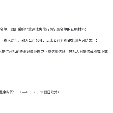
名单、政府采购严重违法失信行为记录名单的证明材料：
a.gov.cn）（输入网址、输入公司名称、点击公司名称即出现查询结果）；
人提供开标前查询记录截图或下载信用信息（投标人对提供截图或下载
北京时间
9：00
—16
：
30
，节假日除外
）