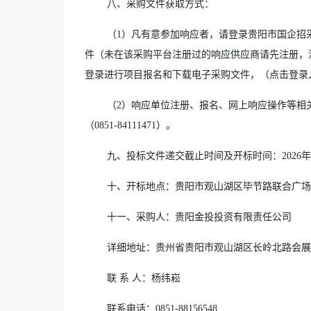
八
、
采购文件
获取方式：
（
1
）
凡有意参加响应者，请登录贵阳市国企招采平台：（h
件（未在该采购平台注册过的响应供应商请先注册，
登录进行项目报名和下载电子采购文件，（点击登录
（
2
）响应单位注册、报名、网上响应操作等相
（
0851-84111471
）。
九、
投标文件
递交截止时间
及
开标
时间：
2026
年
十、
开标
地点
：
贵阳市观山湖区毕节路联合广场
十一、
采购人：
贵阳金投投资有限责任公司
详细地址：贵州省贵阳市观山湖区长岭北路会展商
联 系 人：杨纬崧
联系电话：0851-88156548