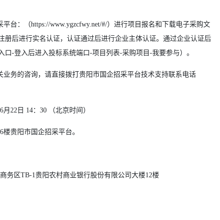
ttps://www.ygzcfwy.net/#/）进行项目报名和下载电子采购文
注册后进行实名认证，认证通过后进行企业主体认证。通过企业认证后
入口-登入后进入
投标系统端口
-
项目列表-采购项目
-
我要参与
）。
关业务的咨询，请直接拨打
贵阳市国企招采平台
技术支持联系电话
6
月
22
日
14：30
（
北京时间
）
6楼贵阳市国企招采平台
。
务区TB-1贵阳农村商业银行股份有限公司大楼12楼