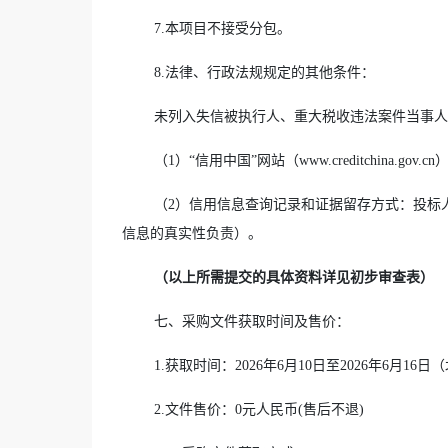
7.本项目不接受分包。
8.法律、行政法规规定的其他条件：
未列入失信被执行人、重大税收违法案件当事人
（1）“信用中国”网站（www.creditchin
（2）信用信息查询记录和证据留存方式：投标
信息的真实性负责）。
（以上所需提交的具体资料详见初步审查表）
七
、
采购文件
获取时间及售价
：
1
.
获取时间
：
2026
年
6
月
10日
至
2026
年
6
月
16
日
（
2.
文件售价：0元人民币(售后不退)