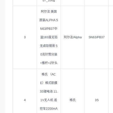
07_100g
阿尔法 美国
原装ALPHA S
N63/PB37中
3
温183度无铅
阿尔法/Alpha
SN63/PB37
无卤铅锡膏 5
0克针筒分装
+推杆+2针头
格氏 （AC
E）格式航模
3S锂电池 11.
4
1V无人机 遥
格氏
3S
控车2200mA