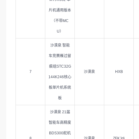
片机通用版本
（不带MC
U）
沙漠泉 智能
车竞赛雁过留
痕组STC32G
7
沙漠泉
HXB
144K246核心
板单片机系统
板
沙漠泉 21届
智能车高精度
BDS300舵机
8
沙漠泉
ZFKJdj