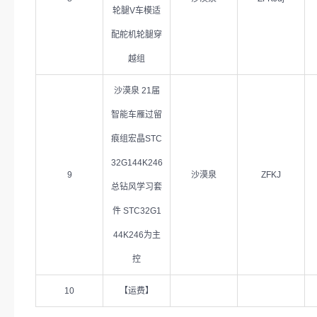
轮腿V车模适
配舵机轮腿穿
越组
沙漠泉 21届
智能车雁过留
痕组宏晶STC
32G144K246
9
沙漠泉
ZFKJ
总钻风学习套
件 STC32G1
44K246为主
控
10
【运费】