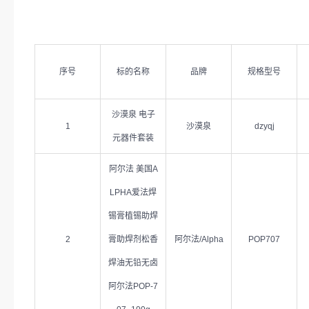
序号
标的名称
品牌
规格型号
沙漠泉 电子
1
沙漠泉
dzyqj
元器件套装
阿尔法 美国A
LPHA爱法焊
锡膏植锡助焊
2
膏助焊剂松香
阿尔法/Alpha
POP707
焊油无铅无卤
阿尔法POP-7