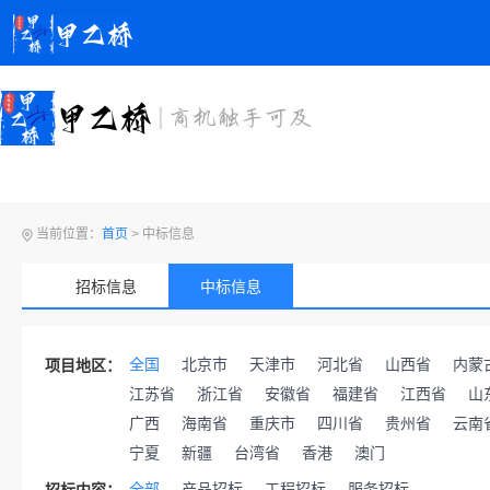
当前位置：
首页
>
中标信息
招标信息
中标信息
全国
北京市
天津市
河北省
山西省
内蒙
项目地区：
江苏省
浙江省
安徽省
福建省
江西省
山
广西
海南省
重庆市
四川省
贵州省
云南
宁夏
新疆
台湾省
香港
澳门
全部
产品招标
工程招标
服务招标