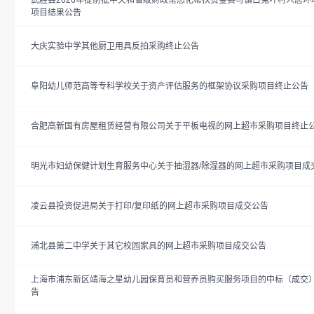
武胜县2026年提前批中央和省级财政常态化帮扶资金赛马镇白兔坪村人居环
项目结果公告
大庆实验中学其他厨卫用具反拍采购终止公告
阜阳幼儿师范高等专科学校关于资产评估服务的框架协议采购项目终止公告
合肥高新国有房屋租赁经营有限公司关于平板电视的网上超市采购项目终止
明光市妇幼保健计划生育服务中心关于抽湿器/除湿器的网上超市采购项目成
凌云县投资促进局关于打印/复印纸的网上超市采购项目成交公告
浦北县第二中学关于其它校园家具的网上超市采购项目成交公告
上海市浦东新区靖海之星幼儿园保育员和营养员购买服务项目的中标（成交
告